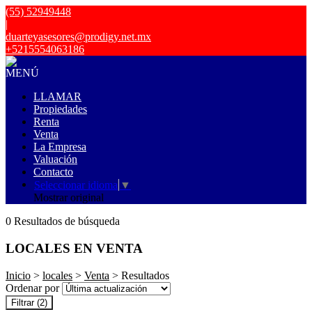
(55) 52949448
|
duarteyasesores@prodigy.net.mx
+5215554063186
MENÚ
LLAMAR
Propiedades
Renta
Venta
La Empresa
Valuación
Contacto
Seleccionar idioma
▼
Mostrar original
0 Resultados de búsqueda
LOCALES EN VENTA
Inicio
>
locales
>
Venta
> Resultados
Ordenar por
Filtrar
(2)